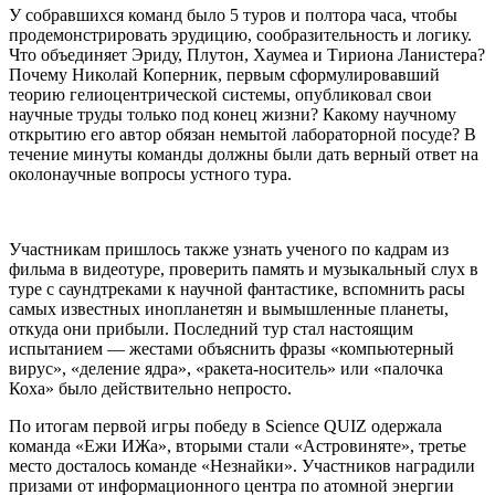
У собравшихся команд было 5 туров и полтора часа, чтобы
продемонстрировать эрудицию, сообразительность и логику.
Что объединяет Эриду, Плутон, Хаумеа и Тириона Ланистера?
Почему Николай Коперник, первым сформулировавший
теорию гелиоцентрической системы, опубликовал свои
научные труды только под конец жизни? Какому научному
открытию его автор обязан немытой лабораторной посуде? В
течение минуты команды должны были дать верный ответ на
околонаучные вопросы устного тура.
Участникам пришлось также узнать ученого по кадрам из
фильма в видеотуре, проверить память и музыкальный слух в
туре с саундтреками к научной фантастике, вспомнить расы
самых известных инопланетян и вымышленные планеты,
откуда они прибыли. Последний тур стал настоящим
испытанием — жестами объяснить фразы «компьютерный
вирус», «деление ядра», «ракета-носитель» или «палочка
Коха» было действительно непросто.
По итогам первой игры победу в Science QUIZ одержала
команда «Ежи ИЖа», вторыми стали «Астровиняте», третье
место досталось команде «Незнайки». Участников наградили
призами от информационного центра по атомной энергии