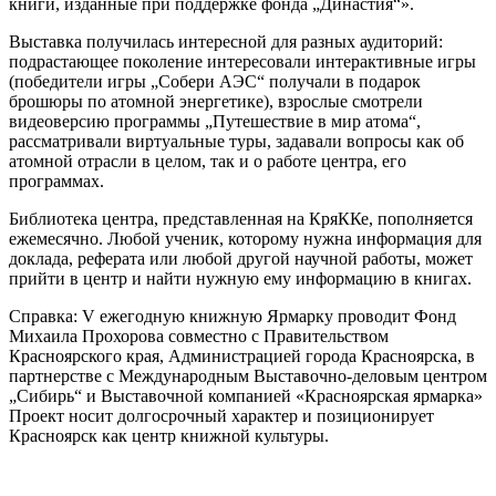
книги, изданные при поддержке фонда „Династия“».
Выставка получилась интересной для разных аудиторий:
подрастающее поколение интересовали интерактивные игры
(победители игры „Собери АЭС“ получали в подарок
брошюры по атомной энергетике), взрослые смотрели
видеоверсию программы „Путешествие в мир атома“,
рассматривали виртуальные туры, задавали вопросы как об
атомной отрасли в целом, так и о работе центра, его
программах.
Библиотека центра, представленная на КряККе, пополняется
ежемесячно. Любой ученик, которому нужна информация для
доклада, реферата или любой другой научной работы, может
прийти в центр и найти нужную ему информацию в книгах.
Справка: V ежегодную книжную Ярмарку проводит Фонд
Михаила Прохорова совместно с Правительством
Красноярского края, Администрацией города Красноярска, в
партнерстве с Международным Выставочно-деловым центром
„Сибирь“ и Выставочной компанией «Красноярская ярмарка»
Проект носит долгосрочный характер и позиционирует
Красноярск как центр книжной культуры.