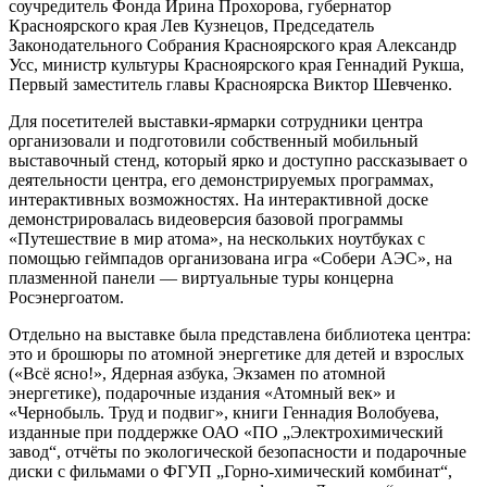
соучредитель Фонда Ирина Прохорова, губернатор
Красноярского края Лев Кузнецов, Председатель
Законодательного Собрания Красноярского края Александр
Усс, министр культуры Красноярского края Геннадий Рукша,
Первый заместитель главы Красноярска Виктор Шевченко.
Для посетителей выставки-ярмарки сотрудники центра
организовали и подготовили собственный мобильный
выставочный стенд, который ярко и доступно рассказывает о
деятельности центра, его демонстрируемых программах,
интерактивных возможностях. На интерактивной доске
демонстрировалась видеоверсия базовой программы
«Путешествие в мир атома», на нескольких ноутбуках с
помощью геймпадов организована игра «Собери АЭС», на
плазменной панели — виртуальные туры концерна
Росэнергоатом.
Отдельно на выставке была представлена библиотека центра:
это и брошюры по атомной энергетике для детей и взрослых
(«Всё ясно!», Ядерная азбука, Экзамен по атомной
энергетике), подарочные издания «Атомный век» и
«Чернобыль. Труд и подвиг», книги Геннадия Волобуева,
изданные при поддержке ОАО «ПО „Электрохимический
завод“, отчёты по экологической безопасности и подарочные
диски с фильмами о ФГУП „Горно-химический комбинат“,