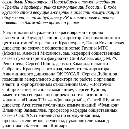
связи были Красноярск и Новосибирск с темой заседания
«Тренды и драйверы рынка коммуникаций России». В ходе
круглого стола ведущие эксперты в области коммуникаций
обсуждали, есть ли будущее у PR и какие новые тренды
появятся в ближайшее время на рынке.
Участниками обсуждений с красноярской стороны
выступили: Эдуард Распопов, директор Информационного
центра атомной отрасли в г. Красноярске, Елена Кохановская,
директор по связям с общественностью Группы МТС
(Москва), Алексей Михайлов, зав. кафедрой общественных
связей гуманитарного факультета СибГАУ им. акад. М. Ф.
Решетнева; Сергей Попов, депутат Законодательного
Собрания Красноярского края, заместитель директора
Алюминиевого дивизиона ОК РУСАЛ, Сергей Дубинцов,
помощник генерального директора по работе с органами
власти и корпоративным отношениям ОАО «Восточно-
Сибирская нефтегазовая компания», Сергей Рубцов,
заместитель генерального директора телевизионного
холдинга «Прима ТВ» — «Двенадцатый», Сергей Шуринов,
директор Агентства публичных коммуникаций «Чумиков»,
Владимир Замышляев, профессор кафедры общественных
связей СибГАУ, специалисты по коммуникациям,
преподаватели вузов, студенты, руководители команд —
участников Фестиваля «Ярпиар».