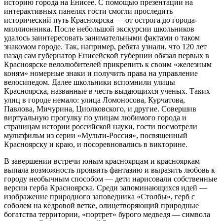
историю города на Енисее. С помощью презентации на
интерактивных панелях гости смогли проследить
исторический путь Красноярска — от острога до города-
миллионника. После небольшой экскурсии школьников
удалось заинтересовать занимательными фактами о таком
знакомом городе. Так, например, ребята узнали, что 120 лет
назад сам губернатор Енисейской губернии обязал первых в
Красноярске велолюбителей прикрепить к своим «железным
коням» номерные знаки и получить права на управление
велосипедом. Далее школьники вспомнили улицы
Красноярска, названные в честь выдающихся ученых. Таких
улиц в городе немало: улица Ломоносова, Курчатова,
Павлова, Мичурина, Циолковского, и другие. Совершив
виртуальную прогулку по улицам любимого города и
страницам истории российской науки, гости посмотрели
мультфильм из серии «Мульти-Россия», посвященный
Красноярску и краю, и посоревновались в викторине.
В завершении встречи юным красноярцам и краснояркам
выпала возможность проявить фантазию и выразить любовь к
городу необычным способом — дети нарисовали собственные
версии герба Красноярска. Среди запоминающихся идей —
изображение природного заповедника «Столбы», герб с
соболем на кедровой ветке, олицетворяющий природные
богатства территории, «портрет» бурого медведя — символа