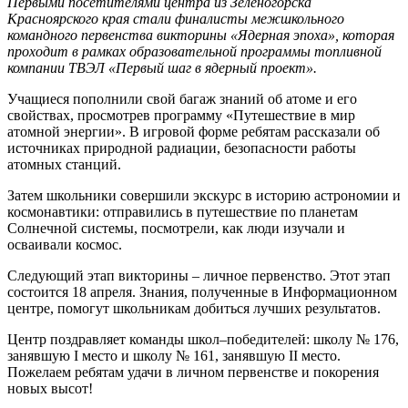
Первыми посетителями центра из Зеленогорска
Красноярского края стали финалисты межшкольного
командного первенства викторины «Ядерная эпоха», которая
проходит в рамках образовательной программы топливной
компании ТВЭЛ «Первый шаг в ядерный проект».
Учащиеся пополнили свой багаж знаний об атоме и его
свойствах, просмотрев программу «Путешествие в мир
атомной энергии». В игровой форме ребятам рассказали об
источниках природной радиации, безопасности работы
атомных станций.
Затем школьники совершили экскурс в историю астрономии и
космонавтики: отправились в путешествие по планетам
Солнечной системы, посмотрели, как люди изучали и
осваивали космос.
Следующий этап викторины – личное первенство. Этот этап
состоится 18 апреля. Знания, полученные в Информационном
центре, помогут школьникам добиться лучших результатов.
Центр поздравляет команды школ–победителей: школу № 176,
занявшую I место и школу № 161, занявшую II место.
Пожелаем ребятам удачи в личном первенстве и покорения
новых высот!